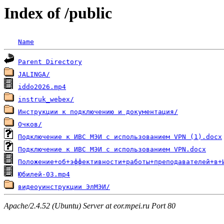
Index of /public
Name
Parent Directory
JALINGA/
iddo2026.mp4
instruk_webex/
Инструкции к подключению и документация/
Очков/
Подключение к ИВС МЭИ с использованием VPN (1).docx
Подключение к ИВС МЭИ с использованием VPN.docx
Положение+об+эффективности+работы+преподавателей+в+
Юбилей-03.mp4
видеоуинструкции ЭлМЭИ/
Apache/2.4.52 (Ubuntu) Server at eor.mpei.ru Port 80