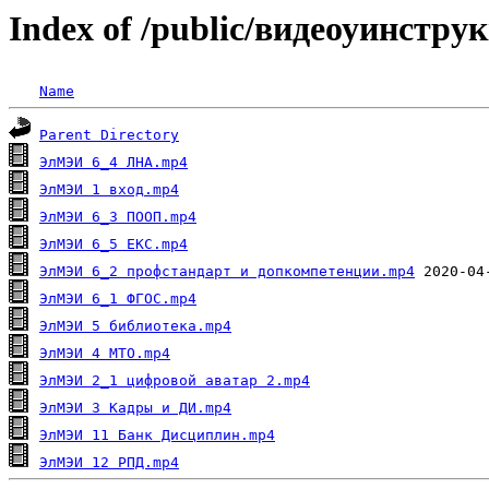
Index of /public/видеоуинст
Name
Parent Directory
ЭлМЭИ 6_4 ЛНА.mp4
ЭлМЭИ 1 вход.mp4
ЭлМЭИ 6_3 ПООП.mp4
ЭлМЭИ 6_5 ЕКС.mp4
ЭлМЭИ 6_2 профстандарт и допкомпетенции.mp4
ЭлМЭИ 6_1 ФГОС.mp4
ЭлМЭИ 5 библиотека.mp4
ЭлМЭИ 4 МТО.mp4
ЭлМЭИ 2_1 цифровой аватар 2.mp4
ЭлМЭИ 3 Кадры и ДИ.mp4
ЭлМЭИ 11 Банк Дисциплин.mp4
ЭлМЭИ 12 РПД.mp4