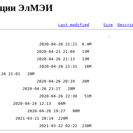
рукции ЭлМЭИ
Last modified
Size
Descri